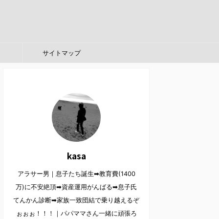
サイトマップ
kasa
アラサー男｜息子たち誕生➡︎教育費(1400
万)に不安絶頂➡︎資産運用がんばる➡︎息子氏
てんかん診断➡︎家族一致団結で乗り越えるぞ
ぉぉぉ！！！｜パパママさん一緒に頑張ろ