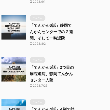
2023/9/1
てんかん
「てんかん6話」静岡て
んかんセンターでの２週
間、そして一時退院
2023/8/2
てんかん
「てんかん5話」2つ目の
病院退院、静岡てんかん
センター入院
2023/7/25
てんかん
「てんかん4話」4剤で効