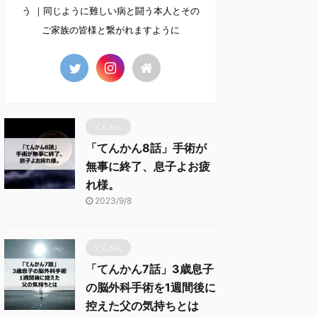
う ｜同じように難しい病と闘う本人とその
ご家族の皆様と繋がれますように
てんかん
「てんかん8話」手術が
無事に終了、息子よお疲
れ様。
2023/9/8
てんかん
「てんかん7話」3歳息子
の脳外科手術を1週間後に
控えた父の気持ちとは