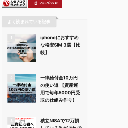
よく読まれている記事
iphoneにおすすめ
1
な格安SIM 3選【比
較】
一律給付金10万円
2
の使い道 【資産運
用で毎年5000円受
取の仕組み作り】
積立NISAで12万損
3