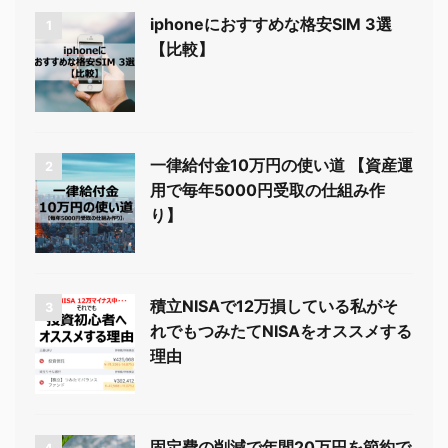
iphoneにおすすめな格安SIM 3選
1
【比較】
一律給付金10万円の使い道 【資産運
2
用で毎年5000円受取の仕組み作
り】
積立NISAで12万損している私がそ
3
れでもつみたてNISAをオススメする
理由
固定費の削減で年間20万円を節約で