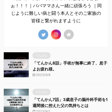
ぉ！！！｜パパママさん一緒に頑張ろう ｜同
じように難しい病と闘う本人とそのご家族の
皆様と繋がれますように
てんかん
「てんかん8話」手術が無事に終了、息子
よお疲れ様。
2023/9/8
てんかん
「てんかん7話」3歳息子の脳外科手術を1
週間後に控えた父の気持ちとは
2023/9/1