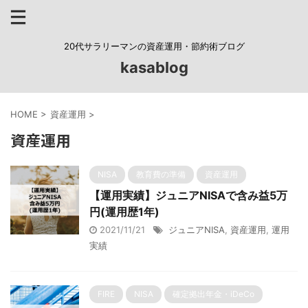
20代サラリーマンの資産運用・節約術ブログ
kasablog
HOME
>
資産運用
>
資産運用
NISA
教育費の準備
資産運用
【運用実績】ジュニアNISAで含み益5万
円(運用歴1年)
2021/11/21
ジュニアNISA
,
資産運用
,
運用
実績
FIRE
NISA
確定拠出年金・iDeCo