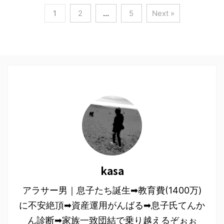
1
2
…
5
Next »
kasa
アラサー男｜息子たち誕生➡︎教育費(1400万)
に不安絶頂➡︎資産運用がんばる➡︎息子氏てんか
ん診断➡︎家族一致団結で乗り越えるぞぉぉ