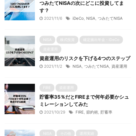
つみたてNISAの次にどこに投資してま
す？
2021/11/6
iDeCo
,
NISA
,
つみたてNISA
NISA
株式投資
確定拠出年金・iDeCo
資産運用
資産運用のリスクを下げる4つのステップ
2021/11/2
NISA
,
つみたてNISA
,
資産運用
FIRE
資産運用
貯蓄率35％だとFIREまで何年必要かシュ
ミレーションしてみた
2021/10/29
FIRE
,
節約術
,
貯蓄率
NISA
その他
運用実績