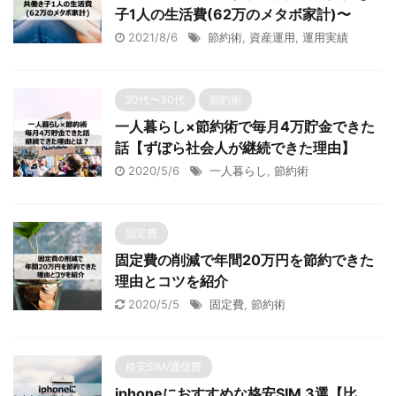
子1人の生活費(62万のメタボ家計)〜
2021/8/6
節約術
,
資産運用
,
運用実績
20代〜30代
節約術
一人暮らし×節約術で毎月4万貯金できた
話【ずぼら社会人が継続できた理由】
2020/5/6
一人暮らし
,
節約術
固定費
固定費の削減で年間20万円を節約できた
理由とコツを紹介
2020/5/5
固定費
,
節約術
格安SIM/通信費
iphoneにおすすめな格安SIM 3選【比