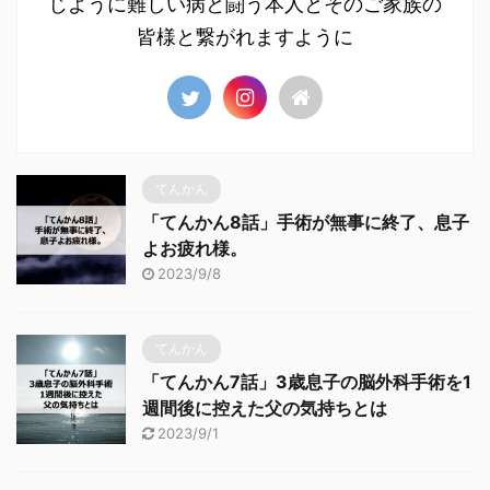
じように難しい病と闘う本人とそのご家族の
皆様と繋がれますように
てんかん
「てんかん8話」手術が無事に終了、息子
よお疲れ様。
2023/9/8
てんかん
「てんかん7話」3歳息子の脳外科手術を1
週間後に控えた父の気持ちとは
2023/9/1