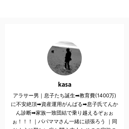
kasa
アラサー男｜息子たち誕生➡︎教育費(1400万)
に不安絶頂➡︎資産運用がんばる➡︎息子氏てんか
ん診断➡︎家族一致団結で乗り越えるぞぉぉ
ぉ！！！｜パパママさん一緒に頑張ろう ｜同