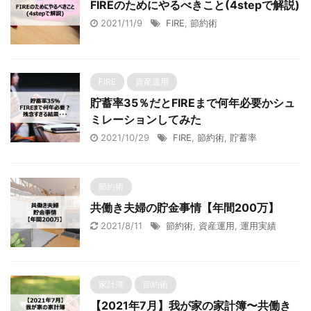
FIREのためにやるべきこと(4stepで解説)
2021/11/9
FIRE
,
節約術
FIRE
資産運用
貯蓄率35％だとFIREまで何年必要かシュ
ミレーションしてみた
2021/10/29
FIRE
,
節約術
,
貯蓄率
節約術
共働き夫婦の貯金事情【年間200万】
2021/8/11
節約術
,
資産運用
,
運用実績
家計簿
節約術
【2021年7月】我が家の家計簿〜共働き