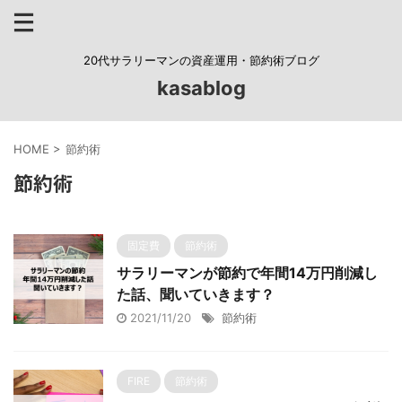
20代サラリーマンの資産運用・節約術ブログ
kasablog
HOME
>
節約術
節約術
固定費
節約術
サラリーマンが節約で年間14万円削減し
た話、聞いていきます？
2021/11/20
節約術
FIRE
節約術