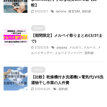
較】
2020/5/1
iphone
,
格安SIM
,
節約術
節約術
【期間限定】メルペイ祭りまとめ(3/31ま
で)
2020/3/8
paypay
,
メルカリ
,
メルペイ
,
メ
ルペイサンデー
,
メルペイフィーバー
,
節約術
節約術
【比較】乾燥機付き洗濯機(+電気代)VS洗
濯物干し作業の人件費
2020/4/26
節約術