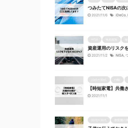
つみたてNISAの
2021/11/6
iDeCo
,
NISA
株式投資
確
資産運用のリスク
2021/11/2
NISA
,
20代〜30代
FIRE
【時短家電】共働
2021/11/1
20代〜30代
教育費の