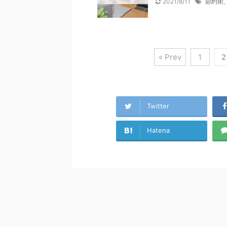
2021/8/11
節約術
,
« Prev
1
2
Twitter
Hatena