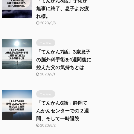
「てんかん8話」手術が
無事に終了、息子よお疲
れ様。
2023/9/8
てんかん
「てんかん7話」3歳息子
の脳外科手術を1週間後に
控えた父の気持ちとは
2023/9/1
てんかん
「てんかん6話」静岡て
んかんセンターでの２週
間、そして一時退院
2023/8/2