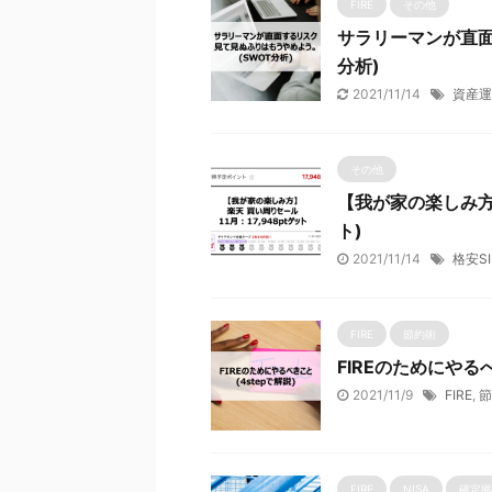
FIRE
その他
サラリーマンが直面
分析)
2021/11/14
資産運
その他
【我が家の楽しみ方】
ト)
2021/11/14
格安S
FIRE
節約術
FIREのためにやるべ
2021/11/9
FIRE
,
節
FIRE
NISA
確定拠