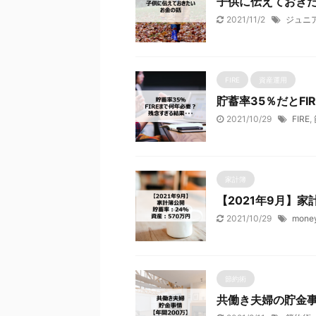
子供に伝えておき
2021/11/2
ジュニア
FIRE
資産運用
貯蓄率35％だとF
2021/10/29
FIRE
,
家計簿
【2021年9月】家
2021/10/29
money
節約術
共働き夫婦の貯金事