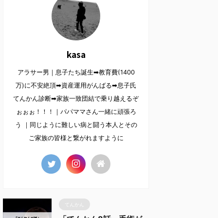
kasa
アラサー男｜息子たち誕生➡︎教育費(1400
万)に不安絶頂➡︎資産運用がんばる➡︎息子氏
てんかん診断➡︎家族一致団結で乗り越えるぞ
ぉぉぉ！！！｜パパママさん一緒に頑張ろ
う ｜同じように難しい病と闘う本人とその
ご家族の皆様と繋がれますように
てんかん