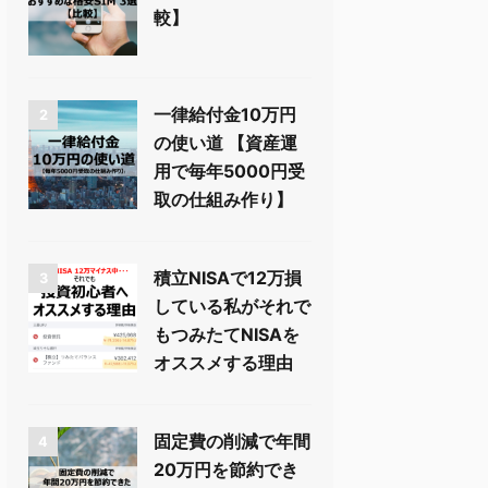
較】
一律給付金10万円
2
の使い道 【資産運
用で毎年5000円受
取の仕組み作り】
積立NISAで12万損
3
している私がそれで
もつみたてNISAを
オススメする理由
固定費の削減で年間
4
20万円を節約でき