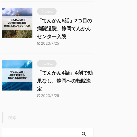
てんかん
「てんかん5話」2つ目の
病院退院、静岡てんかん
センター入院
2023/7/25
てんかん
「てんかん4話」4剤で効
果なし、静岡への転院決
定
2023/7/25
検索