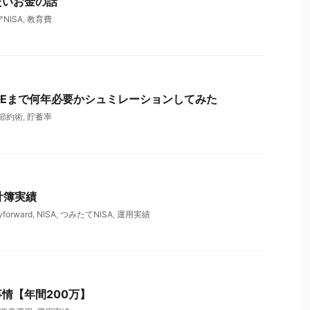
たいお金の話
NISA
,
教育費
IREまで何年必要かシュミレーションしてみた
節約術
,
貯蓄率
計簿実績
forward
,
NISA
,
つみたてNISA
,
運用実績
情【年間200万】