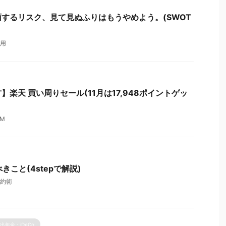
するリスク、見て見ぬふりはもうやめよう。(SWOT
用
楽天 買い周りセール(11月は17,948ポイントゲッ
IM
きこと(4stepで解説)
約術
出年金・iDeCo