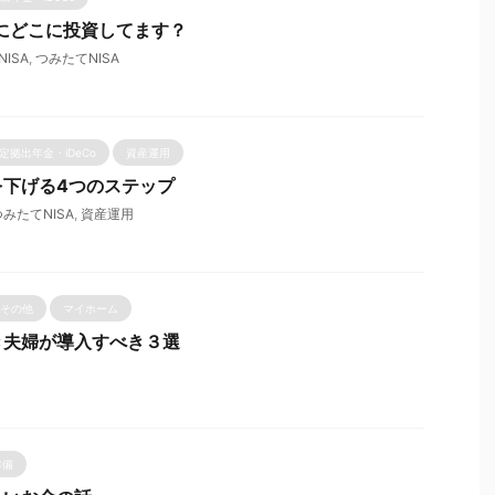
次にどこに投資してます？
NISA
,
つみたてNISA
定拠出年金・iDeCo
資産運用
を下げる4つのステップ
つみたてNISA
,
資産運用
その他
マイホーム
き夫婦が導入すべき３選
準備